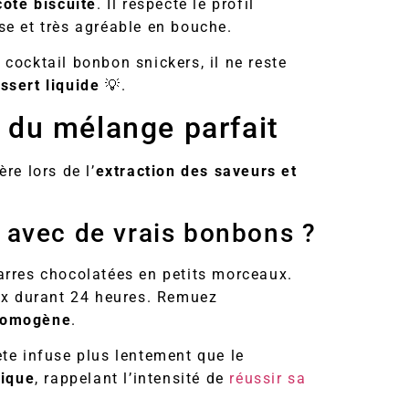
côté biscuité
. Il respecte le profil
se et très agréable en bouche.
cocktail bonbon snickers, il ne reste
ssert liquide
💡.
t du mélange parfait
re lors de l’
extraction des saveurs et
 avec de vrais bonbons ?
arres chocolatées en petits morceaux.
eux durant 24 heures. Remuez
 homogène
.
ète infuse plus lentement que le
tique
, rappelant l’intensité de
réussir sa