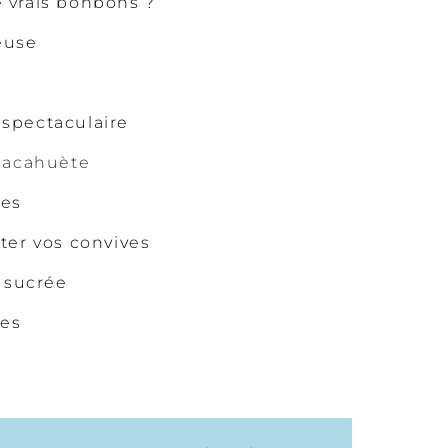
 vrais bonbons ?
euse
spectaculaire
 cacahuète
tes
ter vos convives
s sucrée
res