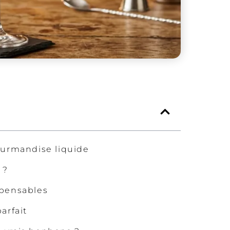
ourmandise liquide
 ?
spensables
arfait